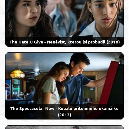
The Hate U Give - Nenávist, kterou jsi probudil (2018)
The Spectacular Now - Kouzlo přítomného okamžiku
(2013)